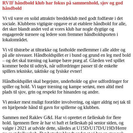
RVIF håndbold klub har fokus på sammenhold, sjov og god
håndbold
Vi vil være en solid attraktiv breddeklub med godt fodfæste i det
sociale. Klubbens vigtigste opgave er at etablere håndbold for alle,
det sker blandt andet ved at vores klub har nogle dygtige og
engagerede trænere og ledere som fremmer håndboldsporten i
lokalområdet.
Vi vil tilstræbe at tiltrække og fastholde medlemmer i alle aldre og
på alle niveauer. Håndboldspillet er i bund og grund en leg med bold
– og det skal træning og kampe bære præg af. Glæden ved spillet
kommer bedst til udtryk, når udfordringer passer til de enkelte
spillers tekniske, taktiske og fysiske evner!
Håndboldspillet skal begejstre, underholde og give udfordringer for
spiller og hold. Vi tager træning og kampe seriøst, men altid med
plads til sjov, grin og respekt for hinanden og andre.
Vi ønsker mest muligt forældre involvering, og siger aldrig nej tak til
en hjælpende hånd til gavn for spillerne og klubben.
Sammen med Raklev G&I. Har vi oprettet et fælleskab for flere
hold. Igennem flere år har vi haft et fælleskab på senior siden, og
valgte i 2021 at udvide dette, således at U15D/U17D/U19D/Herre