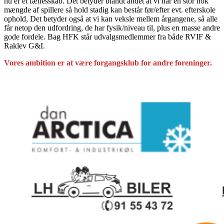
nu er et fællesskab. Det betyder blandt andet at vi har en stor nok
mængde af spillere så hold stadig kan består før/efter evt. efterskole
ophold, Det betyder også at vi kan veksle mellem årgangene, så alle
får netop den udfordring, de har fysik/niveau til, plus en masse andre
gode fordele. Bag HFK står udvalgsmedlemmer fra både RVIF &
Raklev G&I.
Vores ambition er at være forgangsklub for andre foreninger.