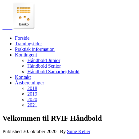
Forside
Træningstider
Praktisk information
Kontingent
Håndbold Junior
Håndbold Senior
Håndbold Samarbejdshold
Kontakt
Årsberetninger
2018
2019
2020
2021
Velkommen til RVIF Håndbold
Published
30. oktober 2020
|
By
Sune Keller