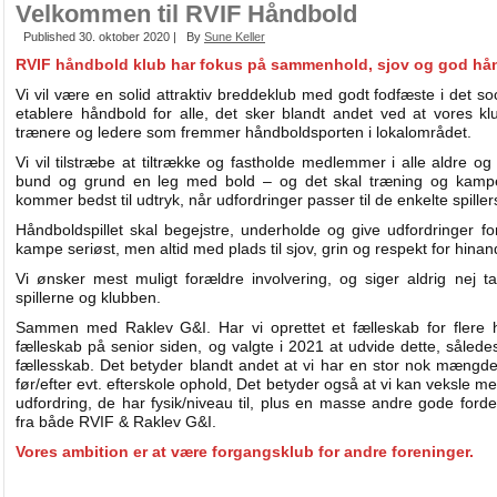
Velkommen til RVIF Håndbold
Published
30. oktober 2020
|
By
Sune Keller
RVIF håndbold klub har fokus på sammenhold, sjov og god hå
Vi vil være en solid attraktiv breddeklub med godt fodfæste i det so
etablere håndbold for alle, det sker blandt andet ved at vores 
trænere og ledere som fremmer håndboldsporten i lokalområdet.
Vi vil tilstræbe at tiltrække og fastholde medlemmer i alle aldre og 
bund og grund en leg med bold – og det skal træning og kampe
kommer bedst til udtryk, når udfordringer passer til de enkelte spiller
Håndboldspillet skal begejstre, underholde og give udfordringer for
kampe seriøst, men altid med plads til sjov, grin og respekt for hina
Vi ønsker mest muligt forældre involvering, og siger aldrig nej t
spillerne og klubben.
Sammen med Raklev G&I. Har vi oprettet et fælleskab for flere h
fælleskab på senior siden, og valgte i 2021 at udvide dette, såle
fællesskab. Det betyder blandt andet at vi har en stor nok mængde 
før/efter evt. efterskole ophold, Det betyder også at vi kan veksle m
udfordring, de har fysik/niveau til, plus en masse andre gode fo
fra både RVIF & Raklev G&I.
Vores ambition er at være forgangsklub for andre foreninger.