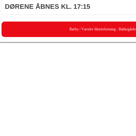
DØRENE ÅBNES KL. 17:15
Rørby / Værslev Idrætsforening - Bakkegård
Powered by
WordPres